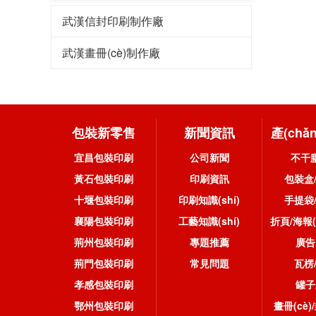
武漢信封印刷制作廠
武漢畫冊(cè)制作廠
包裝新零售
新聞資訊
產(chǎ
宜昌包裝印刷
公司新聞
不干
黃石包裝印刷
印刷資訊
包裝盒
十堰包裝印刷
印刷知識(shí)
手提袋
襄陽包裝印刷
工藝知識(shí)
折頁/海報(
荊州包裝印刷
專題推薦
廣告
荊門包裝印刷
常見問題
瓦楞
孝感包裝印刷
罐子
鄂州包裝印刷
畫冊(cè)