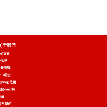
ān)于我們
yè)文化
盟代理
ì)量管理
wù)理念
營(yíng)范圍
優(yōu)勢
hì)
án)系我們