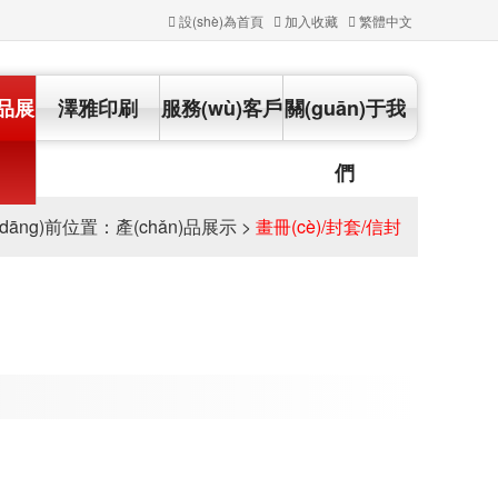
設(shè)為首頁
加入收藏
繁體中文
)品展
澤雅印刷
服務(wù)客戶
關(guān)于我
們
(dāng)前位置：
產(chǎn)品展示
>
畫冊(cè)/封套/信封