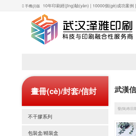
10年印刷經(jīng)驗(yàn) | 10000個(gè)成功案
手機(jī)版
武漢
畫冊(cè)/封套/信封
發(fā)布日期
不干膠系列
包裝盒/精裝盒