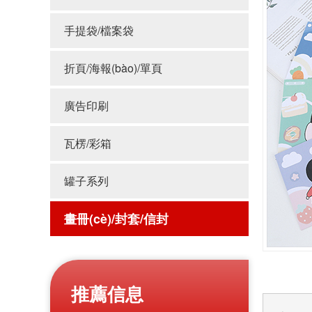
手提袋/檔案袋
折頁/海報(bào)/單頁
廣告印刷
瓦楞/彩箱
罐子系列
畫冊(cè)/封套/信封
推薦信息