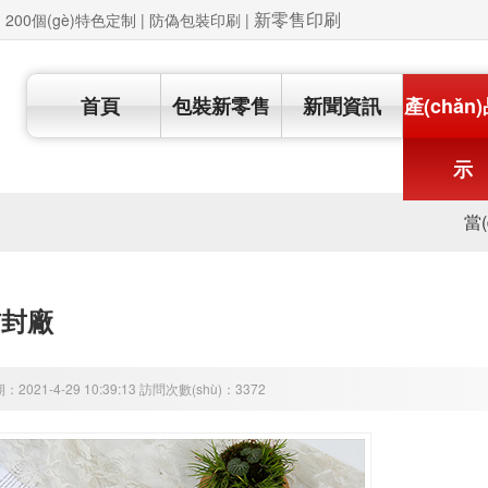
新零售印刷
例 | 200個(gè)特色定制 | 防偽包裝印刷
|
首頁
包裝新零售
新聞資訊
產(chǎn
示
當
信封廠
：2021-4-29 10:39:13 訪問次數(shù)：3372