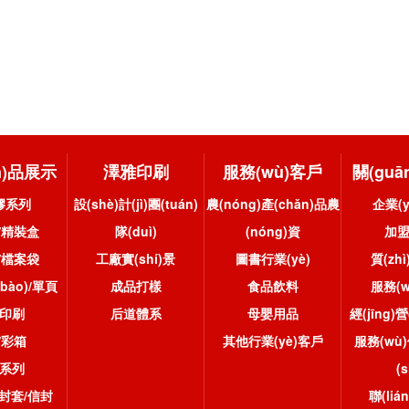
n)品展示
澤雅印刷
服務(wù)客戶
關(gu
膠系列
設(shè)計(jì)團(tuán)
農(nóng)產(chǎn)品農
企業(
/精裝盒
隊(duì)
(nóng)資
加
/檔案袋
工廠實(shí)景
圖書行業(yè)
質(zh
bào)/單頁
成品打樣
食品飲料
服務(
印刷
后道體系
母嬰用品
經(jīng)
/彩箱
其他行業(yè)客戶
服務(wù)
系列
(s
/封套/信封
聯(li